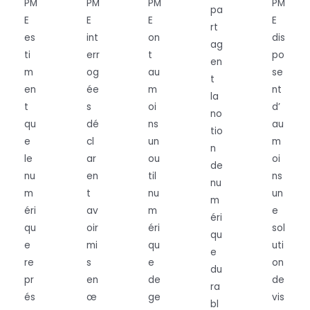
PM
PM
PM
PM
pa
E
E
E
E
rt
es
int
on
dis
ag
ti
err
t
po
en
m
og
au
se
t
en
ée
m
nt
la
t
s
oi
d’
no
qu
dé
ns
au
tio
e
cl
un
m
n
le
ar
ou
oi
de
nu
en
til
ns
nu
m
t
nu
un
m
éri
av
m
e
éri
qu
oir
éri
sol
qu
e
mi
qu
uti
e
re
s
e
on
du
pr
en
de
de
ra
és
œ
ge
vis
bl