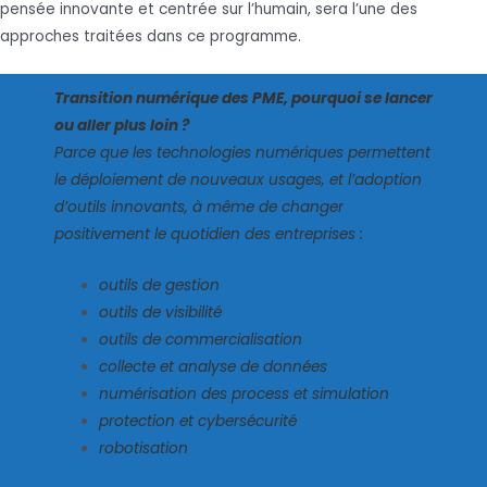
pensée innovante et centrée sur l’humain, sera l’une des
approches traitées dans ce programme.
Transition numérique des PME, pourquoi se lancer
ou aller plus loin ?
Parce que les technologies numériques permettent
le déploiement de nouveaux usages, et l’adoption
d’outils innovants, à même de changer
positivement le quotidien des entreprises :
outils de gestion
outils de visibilité
o
utils de commercialisation
collecte et analyse de données
numérisation des process et simulation
protection et cybersécurité
robotisation