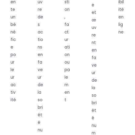
en
uv
sti
ibil
e
te
re
on
ité
et
un
de
,
en
œ
bé
s
fa
lig
uv
né
ac
ct
ne
re
fic
tio
ur
nt
e
ns
ati
en
po
en
on
fa
ur
fa
ou
ve
le
ve
pa
ur
ur
ur
ie
de
ac
de
m
la
tiv
la
en
so
ité
so
t
bri
bri
ét
ét
é
é
nu
nu
m