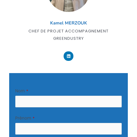
Kamel MERZOUK
CHEF DE PROJET ACCOMPAGNEMENT
GREENDUSTRY
L
i
n
k
e
d
i
Contactez-les !
n
Nom
*
Prénom
*