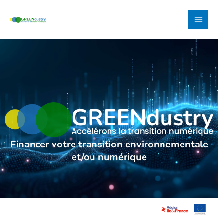
Aller
Main
au
Men
contenu
Financer votre transition environnementale
et/ou numérique