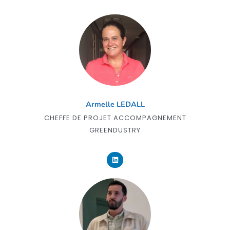
Armelle LEDALL
CHEFFE DE PROJET ACCOMPAGNEMENT
GREENDUSTRY
L
i
n
k
e
d
i
n